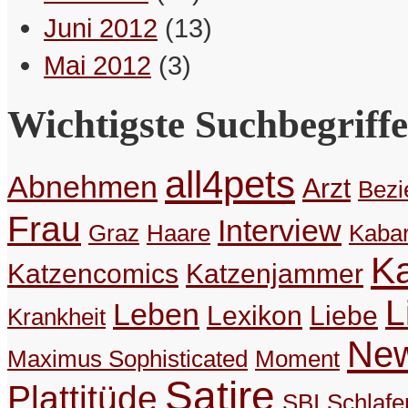
Juni 2012
(13)
Was Du heut‘ schon kannst
verschieben, musst Du morg’n noch
Mai 2012
(3)
nicht besorg’n.
– Maximus
Wichtigste Suchbegriffe
Das Gehirn würde vieles
all4pets
beherrschen, nur leider
Abnehmen
Arzt
Bezi
beherrschen wir unser Gehirn nicht.
Frau
– Maximus
Interview
Graz
Haare
Kabar
K
Katzencomics
Katzenjammer
Kann man einen Schuhspanner
rechtlich verfolgen?
L
Leben
Lexikon
Liebe
Krankheit
– MSBBV (Andman)
Ne
Maximus Sophisticated
Moment
Satire
Plattitüde
Das Spontane sollte man immer
SBI
Schlafe
einplanen.