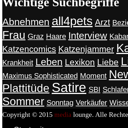
Wichtige Suchbegriffe
ist’s drinnen meistens wärmer
– MSBBV (Andman)
all4pets
Abnehmen
Arzt
Bezi
Ich wär‘ gerne der Hans Zimmer
Frau
Interview
Graz
Haare
Kabar
des echten Lebens.
K
– Maximus
Katzencomics
Katzenjammer
L
Leben
Lexikon
Liebe
Krankheit
Manchen Menschen würde ich
gerne über’s Hirn schlecken um zu
Ne
Maximus Sophisticated
Moment
verstehen, was da drinnen vor sich
geht.
Satire
Plattitüde
SBI
Schlafe
– Schreibselbraut
Sommer
Sonntag
Verkäufer
Wiss
Ich glaube, meine Katze arbeitet
Copyright © 2015
media
lounge. Alle Rechte
ganz stark an ihrer
Menschwerdung.