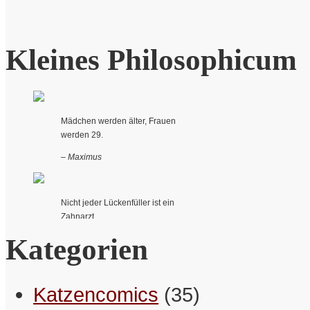
Kleines Philosophicum
Mädchen werden älter, Frauen
werden 29.
– Maximus
Nicht jeder Lückenfüller ist ein
Zahnarzt.
Kategorien
– Betty
Kürzlich hab‘ ich Lebensinventur
Katzencomics
(35)
gemacht. Da gibt’s einige