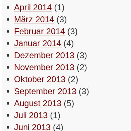
April 2014
(1)
gerettet werden können.
– Maximus
März 2014
(3)
Februar 2014
(3)
Ein Freund ist jemand, der die
Gedanken trocknet, die du in dir
Januar 2014
(4)
vergossen hast.
Dezember 2013
(3)
– Schreibselbraut
November 2013
(2)
Ich hab‘ null Bock, in mich zu
Oktober 2013
(2)
gehen. Ich will lieber einmal außer
mir sein!
September 2013
(3)
– Maximus
August 2013
(5)
Juli 2013
(1)
Seltsamerweise ruft Arglosigkeit
heutzutage mehr Argwohn hervor
Juni 2013
(4)
als Feindseligkeit.