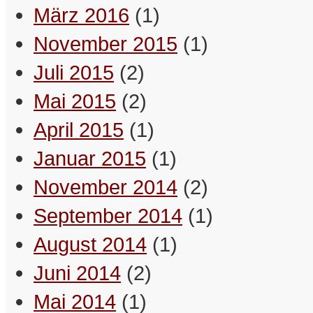
März 2016
(1)
Es ist schön, einen verständigen
November 2015
Blick quer durch den Raum
(1)
aufzufangen.
Juli 2015
(2)
– Schreibselbraut
Mai 2015
(2)
Es ist oft leichter, Menschen zu
April 2015
(1)
mögen, die man nicht kennt.
Januar 2015
(1)
– MSBBV (Andman)
November 2014
(2)
Ich bin immer fasziniert, wenn ich
September 2014
(1)
eine Geschichte finde, die noch
nicht auserzählt ist.
August 2014
(1)
– Maximus
Juni 2014
(2)
Mai 2014
(1)
Viele schlechte Romane hätten
durch einen Coelhoitus Interruptus