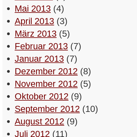
– Schreibselbraut
Mai 2013
(4)
April 2013
(3)
Oft sind Menschen ganz schön
März 2013
(5)
komische Leute.
– Maximus
Februar 2013
(7)
Januar 2013
(7)
Für meinen Mann muss ich keine
Schönheits-OP machen lassen. Der
Dezember 2012
(8)
ist hart im Nehmen.
November 2012
(5)
– Betty
Oktober 2012
(9)
Manche Menschen sind so
September 2012
(10)
intelligent, mit denen kann ich nur
emotional konkurrieren.
August 2012
(9)
– Betty
Juli 2012
(11)