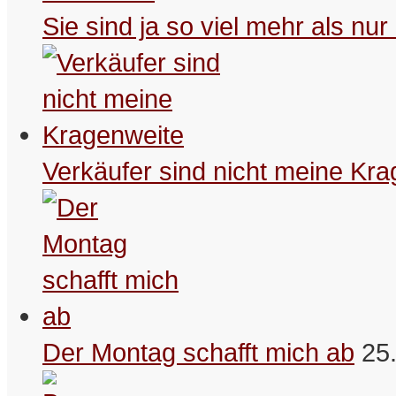
Sie sind ja so viel mehr als n
– Maximus
Wenn mein Mann mal nicht ins
Internet kommt, überfällt ihn meist
die Mailancholie.
– Schreibselbraut
Verkäufer sind nicht meine Kr
Frühs(c)hoppen ist, wenn man
schon im Winter die Sommermode
kauft.
– Schreibselbraut
Schön, wenn jemand dein Leben in
die stabile Seitenlage bringen
Der Montag schafft mich ab
25
kann.
– Schreibselbraut