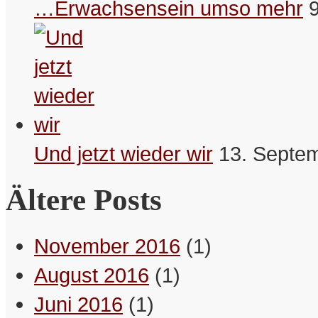
…Erwachsensein umso mehr
kleinen Mannes.
– MSBBV (Andman)
Manchmal hab‘ ich keinen Plan
mehr, dann improvisiert mein
Leben.
– Schreibselbraut
Und jetzt wieder wir
13. Septe
Sich im Supermarkt frischer Früchte
Ältere Posts
zu erfreuen, ist nicht unbedingt
obstzön.
– MSBBV (Andman)
November 2016
(1)
August 2016
(1)
Das Leben kann, wenn es will.
– Schreibselbraut
Juni 2016
(1)