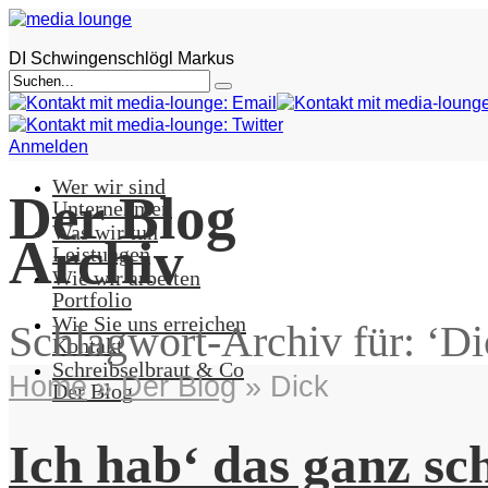
DI Schwingenschlögl Markus
Anmelden
Wer wir sind
Der Blog
Unternehmen
Was wir tun
Archiv
Leistungen
Wie wir arbeiten
Portfolio
Wie Sie uns erreichen
Schlagwort-Archiv für: ‘Di
Kontakt
Schreibselbraut & Co
Home
»
Der Blog
»
Dick
Der Blog
Ich hab‘ das ganz sc