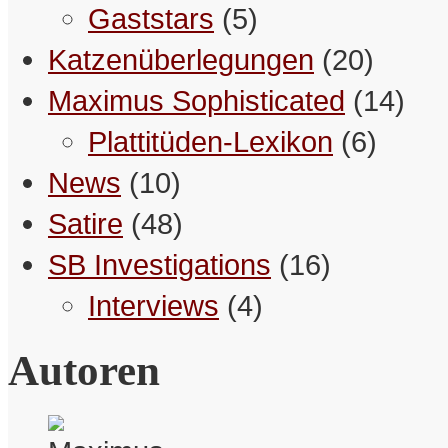
Ungereimtheiten.
Gaststars
(5)
– Schreibselbraut
Katzenüberlegungen
(20)
Maximus Sophisticated
(14)
Menschen die Liebe toll finden,
sind nicht automatisch liebestoll.
Plattitüden-Lexikon
(6)
– Betty
News
(10)
Satire
(48)
Wer einen Scherz überzuckert,
muss nicht unbedingt Diabetiker
SB Investigations
(16)
sein.
– Maximus
Interviews
(4)
Autoren
Ich bin ein natürlicher
Hypochonder, das ist das G’sunde
dabei.
– Betty