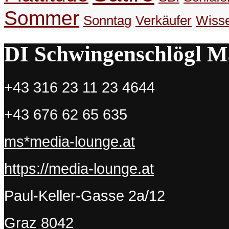
Sommer
– Maximus
Sonntag
Verkäufer
Wiss
DI Schwingenschlögl M
Manch freches Mundwerk kann
man nur mehr zur Ruhe küssen!
– Schreibselbraut
+43 316 23 11 23 4644
‚merci‘ ist der Paulo Coelho der
+43 676 62 65 635
Süßwarenabteilung.
– Maximus
ms*media-lounge.at
https://media-lounge.at
Ich würde Sie beschützen, Herr
Wolf, wenn es ganz große [Käfer]
wären, beschütze ich Sie.
Paul-Keller-Gasse 2a/12
– Der furchtlose FayMAN
Graz
8042