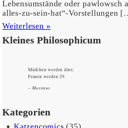
Lebensumstände oder pawlowsch an
alles-zu-sein-hat“-Vorstellungen [
Weiterlesen »
Kleines Philosophicum
Mädchen werden älter,
Frauen werden 29.
– Maximus
Kategorien
Nicht jeder Lückenfüller ist
Katzencomics
(35)
ein Zahnarzt.