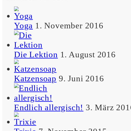
Katzen schlafen stets so, als
hätten sie sich’s verdient.
Yoga
1. November 2016
– Maximus
Die Lektion
1. August 2016
Weihnachten: Ein
weltweites Phänomen, bei
dem Menschen bis zur
Katzensoap
9. Juni 2016
Besinnlichlosigkeit
shoppen.
– Maximus
Endlich allergisch!
3. März 201