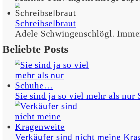
– Betty
Schreibselbraut
Adele Schwingenschlögl. Immer
Wer einen Scherz
Beliebte Posts
überzuckert, muss nicht
unbedingt Diabetiker sein.
– Maximus
Sie sind ja so viel mehr als nu
Ich bin ein natürlicher
Hypochonder, das ist das
G’sunde dabei.
– Betty
Verkäufer sind nicht meine Kra