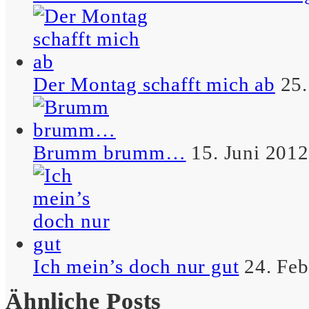
Auf der Briefwaage des
Lebens hat alles Gewicht.
Der Montag schafft mich ab
25.
– Schreibselbraut
Brumm brumm…
15. Juni 2012
Manchmal glaub man, man
sei der erste, dabei sind alle
schon weg.
– Schreibselbraut
Ich mein’s doch nur gut
24. Fe
Ähnliche Posts