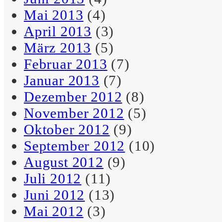
Leben zu überdenken.
Mai 2013
(4)
April 2013
(3)
– Schreibselbraut
März 2013
(5)
Februar 2013
(7)
Januar 2013
(7)
Ich möchte jeden Tag
Dezember 2012
(8)
glücklich feiern, der nicht
November 2012
(5)
für’n Hugo ist!
Oktober 2012
(9)
– Schreibselbraut
September 2012
(10)
August 2012
(9)
Juli 2012
(11)
Ich suche noch immer nach
Juni 2012
(13)
der Formel, die beschreibt,
Mai 2012
(3)
was unsere Welt im