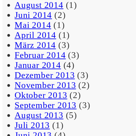
August 2014
(1)
Leben in die stabile
Seitenlage bringen kann.
Juni 2014
(2)
Mai 2014
(1)
– Schreibselbraut
April 2014
(1)
März 2014
(3)
Februar 2014
(3)
Bei manchen Problemen
Januar 2014
(4)
gerät man leider leicht vom
Regen in die Saufe.
Dezember 2013
(3)
November 2013
(2)
– Maximus
Oktober 2013
(2)
September 2013
(3)
August 2013
(5)
Wenn die Seele von innen
Juli 2013
(1)
knirschend an den Wänden
Juni 2013
(4)
kratzt, wird es Zeit, sein