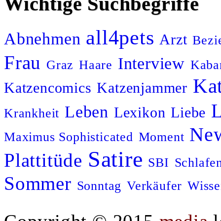
Wichtige Suchbegriffe
all4pets
Abnehmen
Arzt
Bezi
Es ist schön, einen
verständigen Blick quer
Frau
Interview
Graz
Haare
Kabar
durch den Raum
aufzufangen.
Ka
Katzencomics
Katzenjammer
– Schreibselbraut
L
Leben
Lexikon
Liebe
Krankheit
Ne
Maximus Sophisticated
Moment
Es ist oft leichter,
Satire
Plattitüde
SBI
Schlafe
Menschen zu mögen, die
man nicht kennt.
Sommer
Sonntag
Verkäufer
Wisse
– MSBBV (Andman)