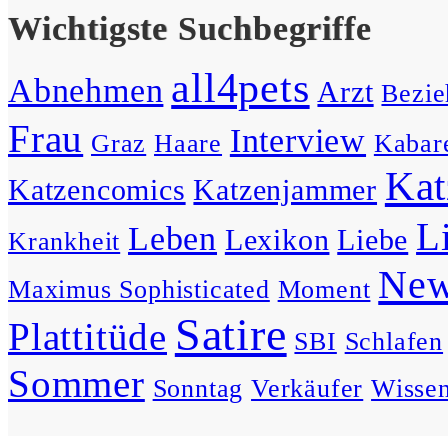
Innersten auseinander hält.
Wichtigste Suchbegriffe
– Maximus
all4pets
Abnehmen
Arzt
Bezie
Frau
Interview
Graz
Haare
Kabare
Liebe ist, im Leben des
Kat
anderen einen eigenen
Katzencomics
Katzenjammer
Avatar zu haben.
L
Leben
Lexikon
Liebe
Krankheit
– Schreibselbraut
Ne
Maximus Sophisticated
Moment
Satire
Plattitüde
SBI
Schlafen
Wenn man sich mit
Sommer
dissoziativer
Sonntag
Verkäufer
Wisse
Persönlickeitsstörung selbst
was zu sagen hat, ist das