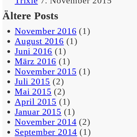
Trixie
7. November 2015
Wenn mein Mann mal nicht
ins Internet kommt,
Ältere Posts
überfällt ihn meist die
Mailancholie.
November 2016
(1)
– Schreibselbraut
August 2016
(1)
Juni 2016
(1)
März 2016
(1)
November 2015
(1)
Frühs(c)hoppen ist, wenn
man schon im Winter die
Juli 2015
(2)
Sommermode kauft.
Mai 2015
(2)
– Schreibselbraut
April 2015
(1)
Januar 2015
(1)
November 2014
(2)
September 2014
(1)
Schön, wenn jemand dein