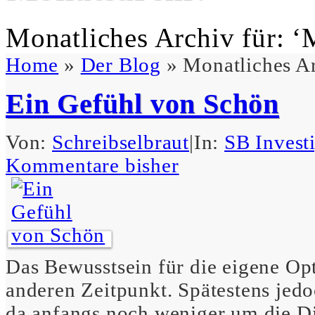
Monatliches Archiv für: ‘
Home
»
Der Blog
»
Monatliches Ar
Ein Gefühl von Schön
Von:
Schreibselbraut
|
In:
SB Invest
Kommentare bisher
Das Bewusstsein für die eigene Op
anderen Zeitpunkt. Spätestens jedo
da anfangs noch weniger um die Di