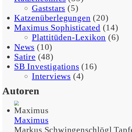
Gaststars
(5)
– Betty
Katzenüberlegungen
(20)
Maximus Sophisticated
(14)
Plattitüden-Lexikon
(6)
Kürzlich hab‘ ich
News
(10)
Lebensinventur gemacht.
Satire
(48)
Da gibt’s einige
SB Investigations
(16)
Ungereimtheiten.
Interviews
(4)
– Schreibselbraut
Autoren
Menschen die Liebe toll
Maximus
finden, sind nicht
automatisch liebestoll.
Markus Schwingenschlögl Tapf