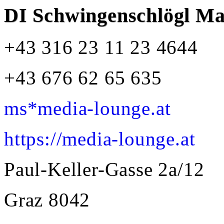
dann ein Dialog oder ein
DI Schwingenschlögl M
Monolog?
– Maximus
+43 316 23 11 23 4644
+43 676 62 65 635
Blähungen sind der
ms*media-lounge.at
Aufwind des kleinen
Mannes.
https://media-lounge.at
– MSBBV (Andman)
Paul-Keller-Gasse 2a/12
Graz
8042
Manchmal hab‘ ich keinen
Plan mehr, dann
improvisiert mein Leben.