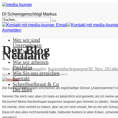
DI Schwingenschlögl Markus
Anmelden
Wer wir sind
Unternehmen
Der Blog
Was wir tun
Neuland
Leistungen
Wie wir arbeiten
Portfolio
Von:
Schreibselbraut
|
In:
Katzenüberlegungen
|
30. Nov. 2014
K
Wie Sie uns erreichen
Home
»
Der Blog
»
Katzenüberlegungen
»
Neuland
Kontakt
Schreibselbraut & Co
Die Katzenüberlegungen erscheinen als regelmäßige Glosse („Katzenjammer“) im
Der Blog
N
ennen Sie mich naiv, aber ich habe es tatsächlich erst gemerkt, als ich meine s
Na bumm! Meine Nackenhaare begannen langsam gen Himmel zu starten. Siedel
Ich meinte, mich verhört zu haben, aber als ich mich umsah, fiel es mir wie Schu
Dass ich das alles nicht bemerkt hatte, halbvolle Kartons in allen Ecken, schwin
gehalten?