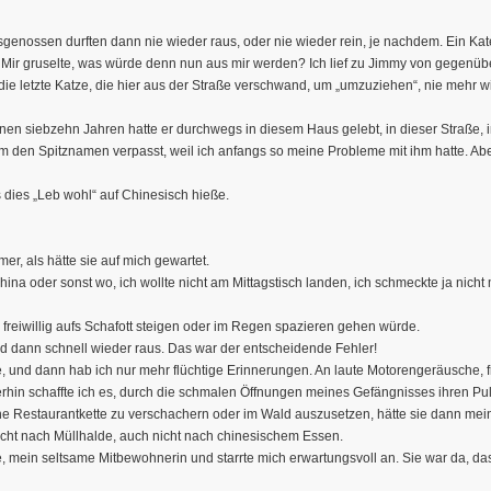
sgenossen durften dann nie wieder raus, oder nie wieder rein, je nachdem. Ein K
 Mir gruselte, was würde denn nun aus mir werden? Ich lief zu Jimmy von gegenübe
die letzte Katze, die hier aus der Straße verschwand, um „umzuziehen“, nie mehr 
nen siebzehn Jahren hatte er durchwegs in diesem Haus gelebt, in dieser Straße, i
ihm den Spitznamen verpasst, weil ich anfangs so meine Probleme mit ihm hatte. Abe
s dies „Leb wohl“ auf Chinesisch hieße.
r, als hätte sie auf mich gewartet.
na oder sonst wo, ich wollte nicht am Mittagstisch landen, ich schmeckte ja nicht 
 freiwillig aufs Schafott steigen oder im Regen spazieren gehen würde.
nd dann schnell wieder raus. Das war der entscheidende Fehler!
de, und dann hab ich nur mehr flüchtige Erinnerungen. An laute Motorengeräusche
rhin schaffte ich es, durch die schmalen Öffnungen meines Gefängnisses ihren P
ne Restaurantkette zu verschachern oder im Wald auszusetzen, hätte sie dann mein
icht nach Müllhalde, auch nicht nach chinesischem Essen.
sie, mein seltsame Mitbewohnerin und starrte mich erwartungsvoll an. Sie war da, 