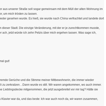
ater aus unserer Straße soll sogar gemeinsam mit dem Müll der alten Wohnung im
r, um mich trösten zu lassen.
wieder gesehen wurde. Es hieß, sie wurde nach China verfrachtet und landete dort
n dieser Stadt. Die einzige Veränderung, mit der er je zurechtkommen musste,
r ach, jetzt würde ich zehn Petzis über mich ergehen lassen. Was sage ich,
mal gut!
, fremde Gerüche und die Stimme meiner Mitbewohnerin, die immer wieder
ulli zu zerkratzen…Dann wurde es still. Wir waren angekommen, wo auch immer.
e Lieblingsdecke mitgenommen, die jetzt ausgebreitet vor mir lag? Hätte sie
das Klavier war da, und das beste: Ich war auch noch da, wir waren zusammen,