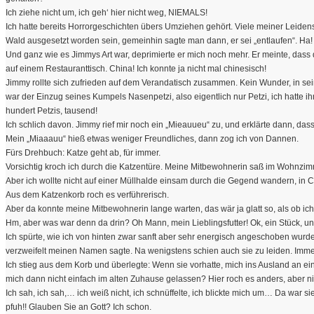
Ich ziehe nicht um, ich geh‘ hier nicht weg, NIEMALS!
Ich hatte bereits Horrorgeschichten übers Umziehen gehört. Viele meiner Leiden
Wald ausgesetzt worden sein, gemeinhin sagte man dann, er sei „entlaufen“. Ha!
Und ganz wie es Jimmys Art war, deprimierte er mich noch mehr. Er meinte, dass 
auf einem Restauranttisch. China! Ich konnte ja nicht mal chinesisch!
Jimmy rollte sich zufrieden auf dem Verandatisch zusammen. Kein Wunder, in sei
war der Einzug seines Kumpels Nasenpetzi, also eigentlich nur Petzi, ich hatte 
hundert Petzis, tausend!
Ich schlich davon. Jimmy rief mir noch ein „Mieauueu“ zu, und erklärte dann, das
Mein „Miaaauu“ hieß etwas weniger Freundliches, dann zog ich von Dannen.
Fürs Drehbuch: Katze geht ab, für immer.
Vorsichtig kroch ich durch die Katzentüre. Meine Mitbewohnerin saß im Wohnzimme
Aber ich wollte nicht auf einer Müllhalde einsam durch die Gegend wandern, in Chi
Aus dem Katzenkorb roch es verführerisch.
Aber da konnte meine Mitbewohnerin lange warten, das wär ja glatt so, als ob ich
Hm, aber was war denn da drin? Oh Mann, mein Lieblingsfutter! Ok, ein Stück, u
Ich spürte, wie ich von hinten zwar sanft aber sehr energisch angeschoben wur
verzweifelt meinen Namen sagte. Na wenigstens schien auch sie zu leiden. Imme
Ich stieg aus dem Korb und überlegte: Wenn sie vorhatte, mich ins Ausland an ei
mich dann nicht einfach im alten Zuhause gelassen? Hier roch es anders, aber n
Ich sah, ich sah,… ich weiß nicht, ich schnüffelte, ich blickte mich um… Da war 
pfuh!! Glauben Sie an Gott? Ich schon.