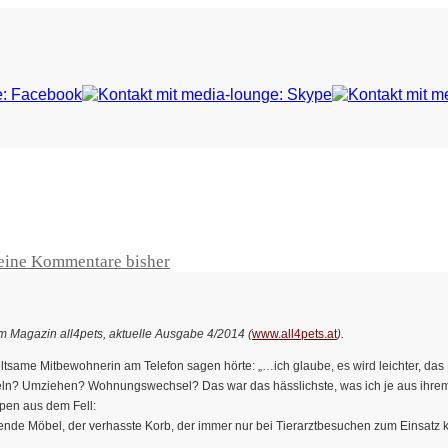
eine Kommentare bisher
 Magazin all4pets, aktuelle Ausgabe 4/2014 (
www.all4pets.at
).
eltsame Mitbewohnerin am Telefon sagen hörte: „…ich glaube, es wird leichter, das K
n? Umziehen? Wohnungswechsel? Das war das hässlichste, was ich je aus ihrem
ppen aus dem Fell:
dende Möbel, der verhasste Korb, der immer nur bei Tierarztbesuchen zum Einsatz k