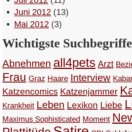
Juni 2012
(13)
Mai 2012
(3)
Wichtigste Suchbegriffe
all4pets
Abnehmen
Arzt
Bezi
Frau
Interview
Graz
Haare
Kabar
K
Katzencomics
Katzenjammer
L
Leben
Lexikon
Liebe
Manchmal glaub man, man sei der
Krankheit
erste, dabei sind alle schon weg.
Ne
Maximus Sophisticated
Moment
– Schreibselbraut
Satire
Plattitüde
Bookmarken & Teilen