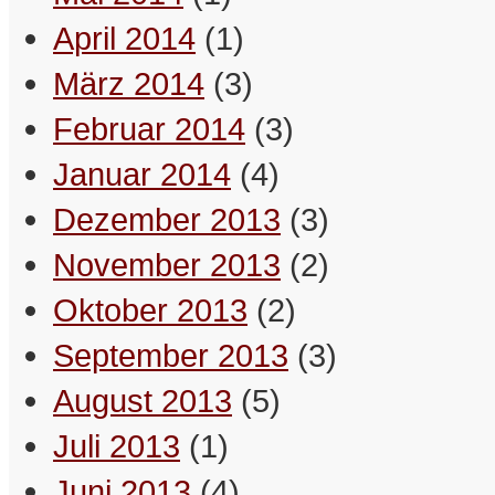
dabei.
April 2014
(1)
– Betty
März 2014
(3)
Bookmarken & Teilen
Februar 2014
(3)
Januar 2014
(4)
Dezember 2013
(3)
November 2013
(2)
Oktober 2013
(2)
September 2013
(3)
August 2013
(5)
Juli 2013
(1)
Juni 2013
(4)