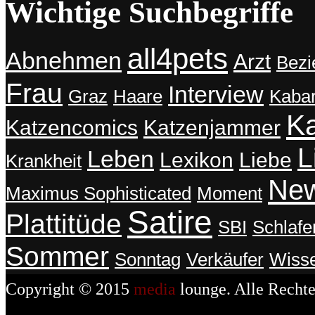
Wichtige Suchbegriffe
all4pets
Abnehmen
Arzt
Bezi
Frau
Interview
Graz
Haare
Kabar
K
Katzencomics
Katzenjammer
L
Leben
Lexikon
Liebe
Krankheit
Ne
Weihnachten: Ein weltweites
Maximus Sophisticated
Moment
Phänomen, bei dem Menschen bis
Satire
zur Besinnlichlosigkeit shoppen.
Plattitüde
SBI
Schlafe
– Maximus
Sommer
Sonntag
Verkäufer
Wiss
Bookmarken & Teilen
Copyright © 2015
media
lounge. Alle Rechte