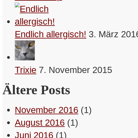
Endlich allergisch!
3. März 201
Wer einen Scherz überzuckert,
Trixie
7. November 2015
muss nicht unbedingt Diabetiker
sein.
Ältere Posts
– Maximus
Bookmarken & Teilen
November 2016
(1)
August 2016
(1)
Juni 2016
(1)