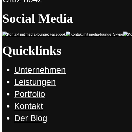
Social Media
Katzen schlafen stets so, als hätten
sie sich’s verdient.
– Maximus
Quicklinks
Bookmarken & Teilen
Unternehmen
Leistungen
Portfolio
Kontakt
Der Blog