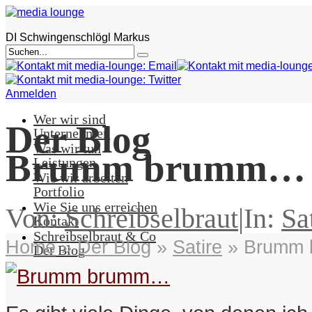
DI Schwingenschlögl Markus
Anmelden
Wer wir sind
Der Blog
Unternehmen
Was wir tun
Brumm brumm…
Leistungen
Wie wir arbeiten
Portfolio
Wie Sie uns erreichen
Von:
Schreibselbraut
|
In:
Sa
Kontakt
Schreibselbraut & Co
Home
»
Der Blog
»
Satire
»
Brumm 
Der Blog