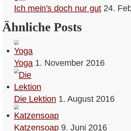
Ich mein’s doch nur gut
24. Fe
Menschen die Liebe toll finden,
sind nicht automatisch liebestoll.
Ähnliche Posts
– Betty
Bookmarken & Teilen
Yoga
1. November 2016
Die Lektion
1. August 2016
Katzensoap
9. Juni 2016