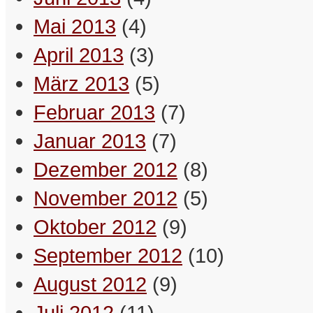
Mai 2013
(4)
April 2013
(3)
März 2013
(5)
Februar 2013
(7)
Auf der Briefwaage des Lebens hat
alles Gewicht.
Januar 2013
(7)
– Schreibselbraut
Dezember 2012
(8)
Bookmarken & Teilen
November 2012
(5)
Oktober 2012
(9)
September 2012
(10)
August 2012
(9)
Juli 2012
(11)