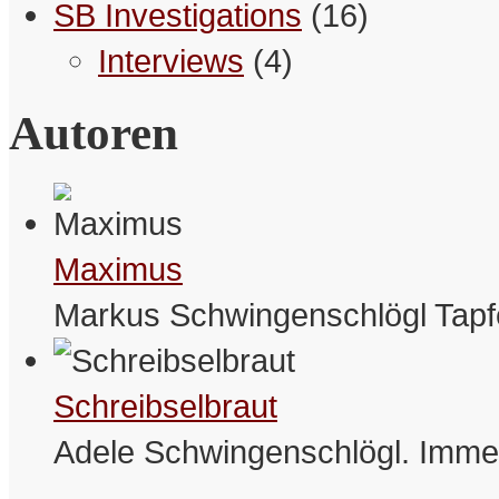
SB Investigations
(16)
Interviews
(4)
Autoren
Nicht jeder Lückenfüller ist ein
Zahnarzt.
– Betty
Bookmarken & Teilen
Maximus
Markus Schwingenschlögl Tapf
Schreibselbraut
Adele Schwingenschlögl. Immer