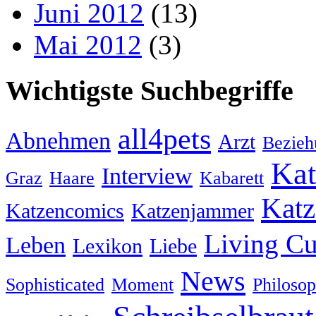
Juni 2012
(13)
Mai 2012
(3)
Wichtigste Suchbegriffe
all4pets
Abnehmen
Arzt
Bezieh
Kat
Interview
Graz
Haare
Kabarett
Katz
Katzencomics
Katzenjammer
Living Cu
Leben
Lexikon
Liebe
News
Sophisticated
Moment
Philoso