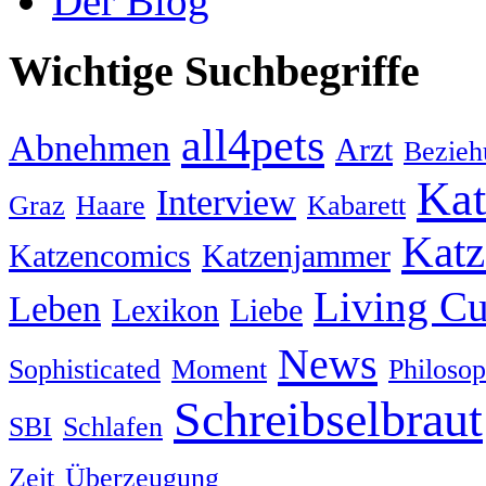
Der Blog
Wichtige Suchbegriffe
all4pets
Abnehmen
Arzt
Bezieh
Kat
Interview
Graz
Haare
Kabarett
Katz
Katzencomics
Katzenjammer
Living Cu
Leben
Lexikon
Liebe
News
Sophisticated
Moment
Philoso
Schreibselbraut
SBI
Schlafen
Zeit
Überzeugung