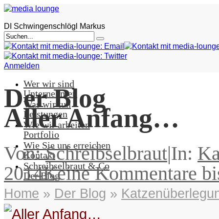
DI Schwingenschlögl Markus
Anmelden
Wer wir sind
Der Blog
Unternehmen
Was wir tun
Aller Anfang…
Leistungen
Wie wir arbeiten
Portfolio
Wie Sie uns erreichen
Von:
Schreibselbraut
|
In:
Ka
Kontakt
Schreibselbraut & Co
2014
Keine Kommentare bi
Der Blog
Home
»
Der Blog
»
Katzenüberlegu