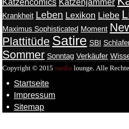
K
Katzencomics
Katzenjammer
L
Leben
Lexikon
Liebe
Krankheit
Ne
Maximus Sophisticated
Moment
Satire
Plattitüde
SBI
Schlafe
Sommer
Sonntag
Verkäufer
Wiss
Copyright © 2015
media
lounge. Alle Rechte
Startseite
Impressum
Sitemap