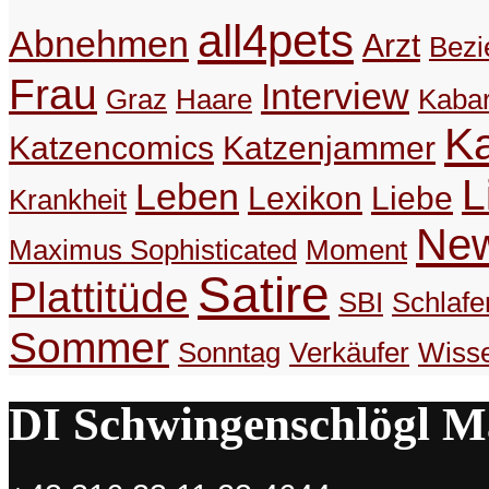
all4pets
Abnehmen
Arzt
Bezi
Frau
Interview
Graz
Haare
Kabar
K
Katzencomics
Katzenjammer
L
Leben
Lexikon
Liebe
Krankheit
Ne
Maximus Sophisticated
Moment
Satire
Plattitüde
SBI
Schlafe
Sommer
Sonntag
Verkäufer
Wiss
DI Schwingenschlögl M